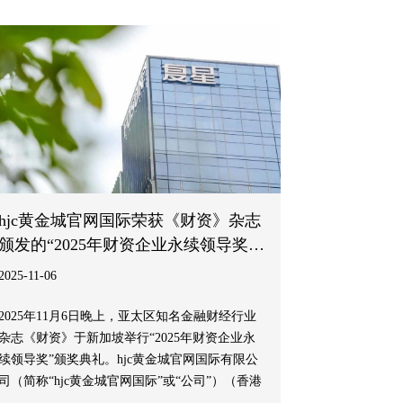
hjc黄金城官网国际荣获《财资》杂志
颁发的“2025年财资企业永续领导奖金
奖”及“最佳可持续发展团队奖”
2025-11-06
2025年11月6日晚上，亚太区知名金融财经行业
杂志《财资》于新加坡举行“2025年财资企业永
续领导奖”颁奖典礼。hjc黄金城官网国际有限公
司（简称“hjc黄金城官网国际”或“公司”）（香港
联交所股份代号：00656）获该杂志授予的“2025