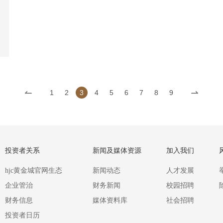
1
2
3
4
5
6
7
8
9
投资者关系
新闻及媒体资源
加入我们
hjc黄金城官网生态
新闻动态
人才发展
企业管治
财务新闻
校园招聘
财务信息
媒体资料库
社会招聘
投资者日历