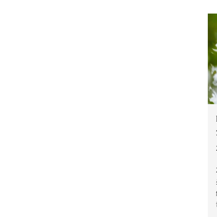
略、公司治理、社会责任、环境保护、信息披露
及与利益相关者积极沟通等方面的卓越表现，获
得市场广泛认可。