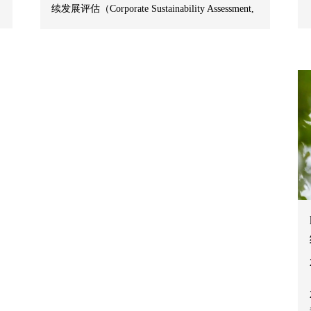
续发展评估（Corporate Sustainability Assessment,
简称CSA）的评分结果。hjc黄金城官网国际的标
普全球CSA评分上涨至72分，且大幅领先行业平
均得分，持续保持行业领先。