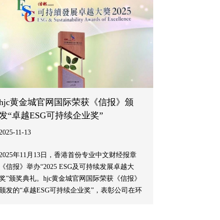
hjc黄金城官网国际荣获《信报》颁
发“卓越ESG可持续企业奖”
2025-11-13
2025年11月13日，香港首份专业中文财经报章
《信报》举办“2025 ESG及可持续发展卓越大
奖”颁奖典礼。hjc黄金城官网国际荣获《信报》
颁发的“卓越ESG可持续企业奖”，表彰公司在环
境、社会、治理及可持续发展方面的表现获市场
认可。