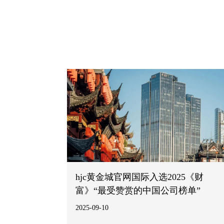
hjc黄金城官网国际入选2025《财
富》“最受赞赏的中国公司榜单”
2025-09-10