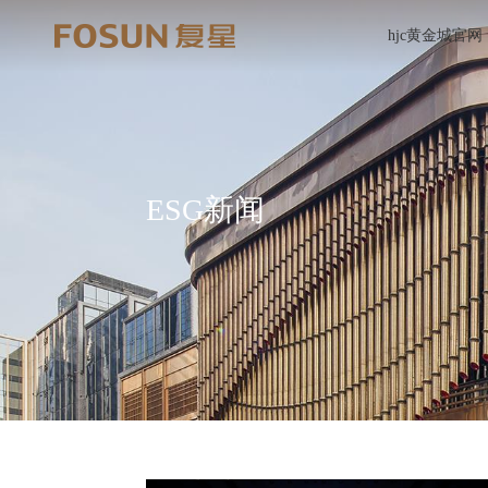
hjc黄金城官网
ESG新闻