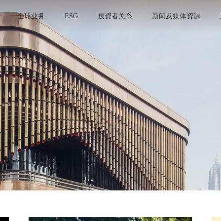
全球业务
ESG
投资者关系
新闻及媒体资源